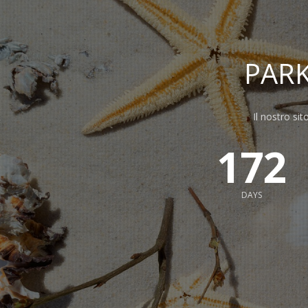
PAR
Il nostro sit
172
DAYS