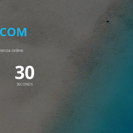
.COM
rienza online.
29
SECONDS